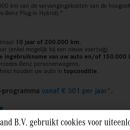
.000 km van de vervangingskosten van de hoogvol
-Benz Plug-in Hybrid).*
ximaal
10 jaar of 200.000 km
.
aar (enkel mogelijk bij een nieuw voertuig)
ste ingebruikname van uw auto en/of 150.000
cedes-Benz personenwagens.
hnici houden uw auto in
topconditie
.
on-programma
vanaf € 501 per jaar*.
nd B.V. gebruikt cookies voor uiteenl