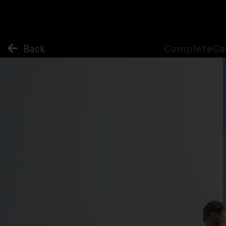
Back
CompleteCa