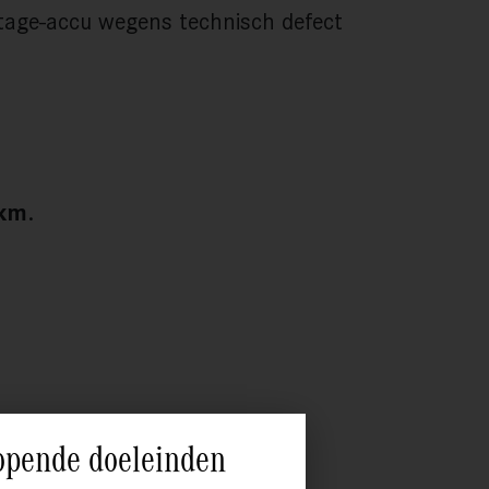
tage-accu wegens technisch defect
 km
.
opende doeleinden