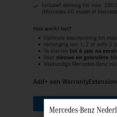
Inclusief dekking tot max. 200
(Mercedes-EQ model of Mercedes
Hoe werkt het?
Optimale bescherming tot ma
Verlenging van 1, 2 of zelfs 3 j
Te starten
tot 6 jaar na eer
Voor
nieuwe en gebruikte
Mer
Vakkundige Mercedes-Benz tec
Add+ een WarrantyExtensi
BEREKEN UW PRIJS
Mercedes-Benz Nederla